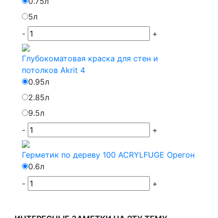
0.75л
5л
-
+
Глубокоматовая краска для стен и
потолков Akrit 4
0.95л
2.85л
9.5л
-
+
Герметик по дереву 100 ACRYLFUGE Орегон
0.6л
-
+