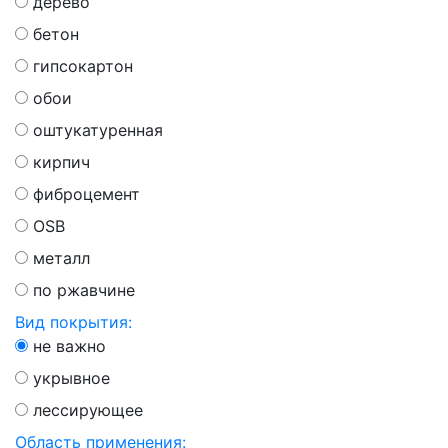
дерево
бетон
гипсокартон
обои
оштукатуренная
кирпич
фиброцемент
OSB
металл
по ржавчине
Вид покрытия:
не важно
укрывное
лессирующее
Область применения: