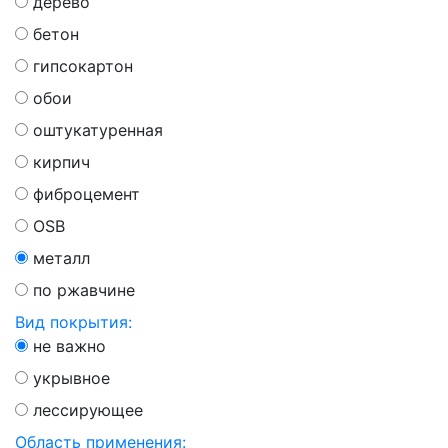
дерево
бетон
гипсокартон
обои
оштукатуренная
кирпич
фиброцемент
OSB
металл
по ржавчине
Вид покрытия:
не важно
укрывное
лессирующее
Область применения: