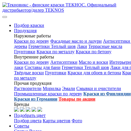
Подбор краски
Продукция
Наружные работы
Краски по дереву
Фасадные масло и лазури
Антисептики 
дерева
Герметики Теплый шов
Лаки
Террасные масла
Грунтовки
Краски по металлу
Краски по бетону
Внутренние работы
Краски по дереву
Антисептики
Масло и воски
Интерьер
лаки
Составы для бани
Герметики Теплый шов
Лаки для 
Твёрдые воски
Грунтовки
Краски для обоев и бетона
Кра
по металлу
Прочая продукция
Растворители
Морилка
Эмали
Смывки и очистители
Промышленные краски по дереву
Краски из Финляндии
Краски из Германии
Товары по акции
Бренды
Подобрать цвет
Подбор цвета
Карты цветов
Фото
Советы