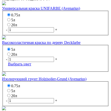
Универсальная краска UNIFARBE (Avenarius)
0.75л
5л
20л
-
+
Высокоэластичная краска по дереву Deckfarbe
5л
20л
-
+
Выбрать цвет
Изолирующий грунт Holzisolier-Grund (Avenarius)
0.75л
5л
20л
-
+