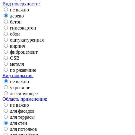
Вид поверхности:
не важно
дерево
бетон
гипсокартон
обои
оштукатуренная
кирпич
фиброцемент
OSB
металл
по ржавчине
Вид покрытия:
не важно
укрывное
лессирующее
Область применения:
не важно
для фасадов
для террасы
для стен
для потолков