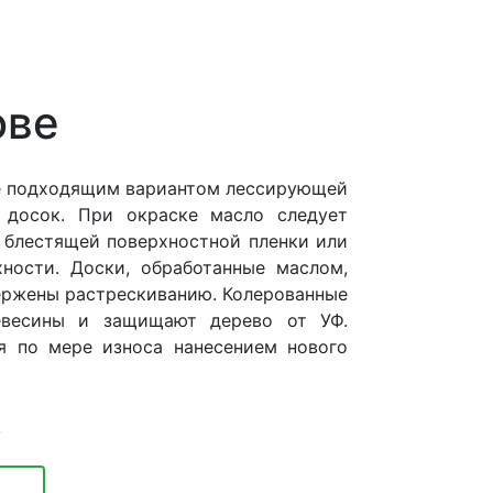
ове
ее подходящим вариантом лессирующей
 досок. При окраске масло следует
й блестящей поверхностной пленки или
ности. Доски, обработанные маслом,
ержены растрескиванию. Колерованные
евесины и защищают дерево от УФ.
я по мере износа нанесением нового
L