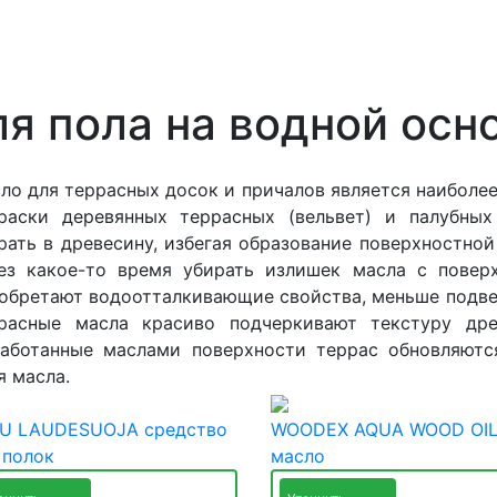
я пола на водной осн
ло для террасных досок и причалов является наибол
раски деревянных террасных (вельвет) и палубных
рать в древесину, избегая образование поверхностно
ез какое-то время убирать излишек масла с поверх
обретают водоотталкивающие свойства, меньше подв
расные масла красиво подчеркивают текстуру др
аботанные маслами поверхности террас обновляютс
я масла.
U LAUDESUOJA средство
WOODEX AQUA WOOD OI
 полок
масло