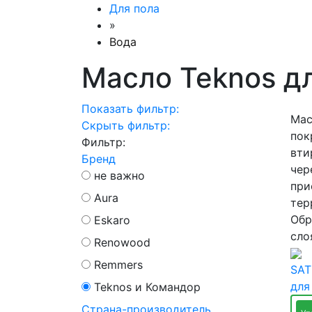
Для пола
»
Вода
Масло Teknos дл
Показать фильтр:
Мас
Скрыть фильтр:
пок
Фильтр:
вти
Бренд
чер
не важно
при
Aura
тер
Обр
Eskaro
сло
Renowood
Remmers
SAT
для
Teknos и Командор
Страна-производитель