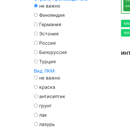
Ут
не важно
на
Финляндия
Германия
МА
Эстония
МА
Россия
Белоруссия
ИНТ
Турция
Вид ЛКМ:
не важно
краска
антисептик
грунт
лак
лазурь