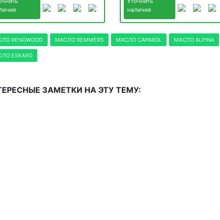
очнить
Уточнить
личие
наличие
СЛО RENOWOOD
МАСЛО REMMERS
МАСЛО CAPAROL
МАСЛО ALPINA
СЛО ESKARO
ЕРЕСНЫЕ ЗАМЕТКИ НА ЭТУ ТЕМУ: