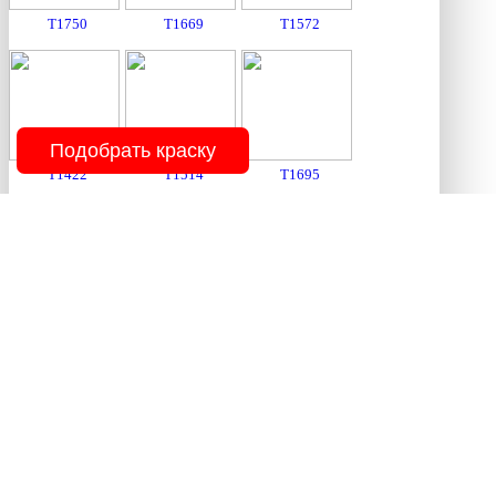
T1750
T1669
T1572
Подобрать краску
T1422
T1514
T1695
T1753
T1645
T1428
T1713
T1631
T1776