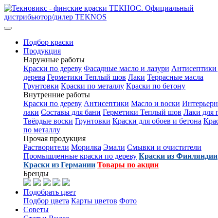
Подбор краски
Продукция
Наружные работы
Краски по дереву
Фасадные масло и лазури
Антисептики 
дерева
Герметики Теплый шов
Лаки
Террасные масла
Грунтовки
Краски по металлу
Краски по бетону
Внутренние работы
Краски по дереву
Антисептики
Масло и воски
Интерьер
лаки
Составы для бани
Герметики Теплый шов
Лаки для 
Твёрдые воски
Грунтовки
Краски для обоев и бетона
Кра
по металлу
Прочая продукция
Растворители
Морилка
Эмали
Смывки и очистители
Промышленные краски по дереву
Краски из Финляндии
Краски из Германии
Товары по акции
Бренды
Подобрать цвет
Подбор цвета
Карты цветов
Фото
Советы