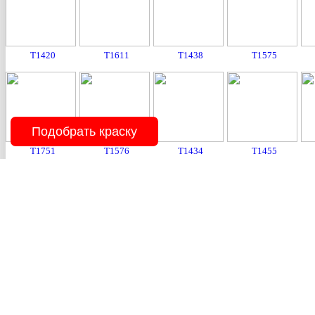
T1420
T1611
T1438
T1575
Подобрать краску
T1751
T1576
T1434
T1455
T1688
T1722
T1719
T1662