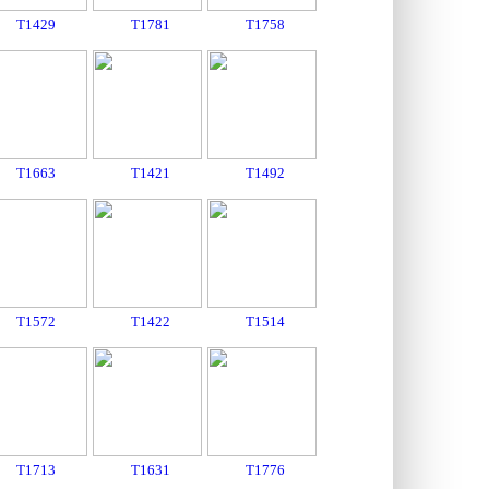
T1429
T1781
T1758
T1663
T1421
T1492
T1572
T1422
T1514
T1713
T1631
T1776