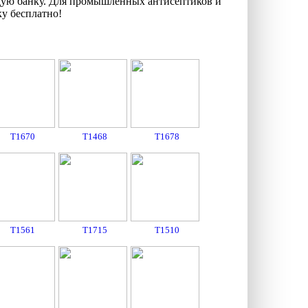
ждую банку. Для промышленных антисептиков и
у бесплатно!
T1670
T1468
T1678
T1561
T1715
T1510