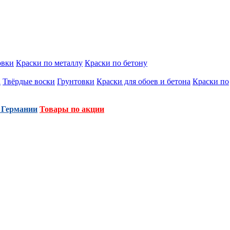
овки
Краски по металлу
Краски по бетону
а
Твёрдые воски
Грунтовки
Краски для обоев и бетона
Краски по
 Германии
Товары по акции