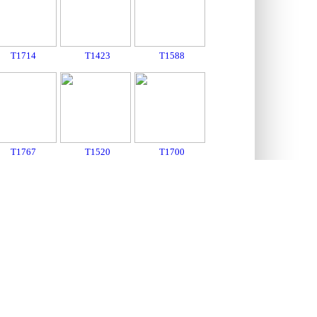
T1714
T1423
T1588
T1767
T1520
T1700
T1534
T1465
T1453