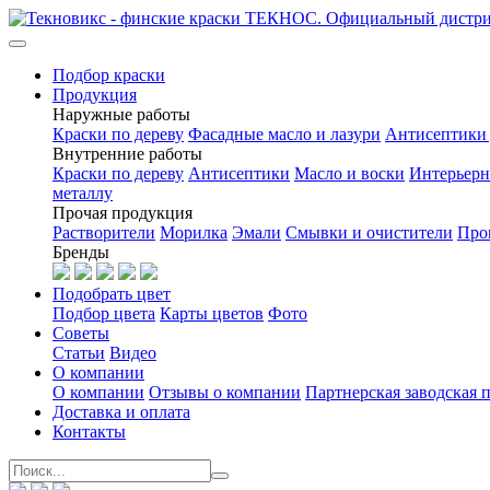
Подбор краски
Продукция
Наружные работы
Краски по дереву
Фасадные масло и лазури
Антисептики 
Внутренние работы
Краски по дереву
Антисептики
Масло и воски
Интерьерн
металлу
Прочая продукция
Растворители
Морилка
Эмали
Смывки и очистители
Про
Бренды
Подобрать цвет
Подбор цвета
Карты цветов
Фото
Советы
Статьи
Видео
О компании
О компании
Отзывы о компании
Партнерская заводская 
Доставка и оплата
Контакты