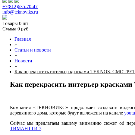
+7(812)635-70-47
info@teknoviks.ru
Товары
0 шт
Сумма
0 руб
Главная
»
Статьи и новости
»
Новости
»
Как перекрасить интерьер красками TEKNOS. СМОТР
Как перекрасить интерьер краск
Компания «ТЕКНОВИКС» продолжает создавать видеосю
деревянного дома, которые будут выложены на канале
yout
Сейчас мы предлагаем вашему вниманию сюжет об пере
ТИМАНТТИ 7
.