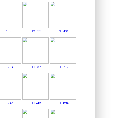
T1573
T1677
T1431
T1704
T1582
T1717
T1745
T1446
T1694