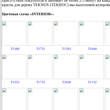
присутствии покупателя и занимает не более 2-3 минут на ка
красок для дерева TEKNOS (ТЕКНОС) мы выполняем колеровк
Цветовая схема «INTERIOR»:
T1569
T1731
T1593
T1644
T1553
T1752
T1630
T1732