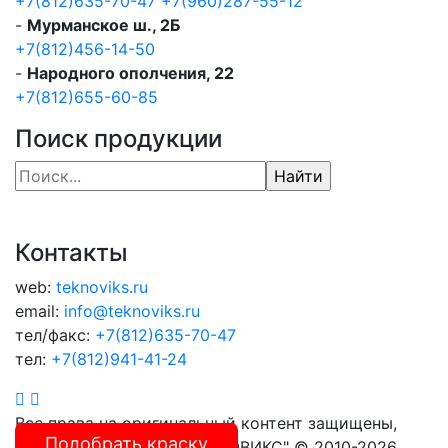
+7(812)635-70-47
+7(960)287-55-12
-
Мурманское ш., 2Б
+7(812)456-14-50
-
Народного ополчения, 22
+7(812)655-60-85
Поиск продукции
Контакты
web:
teknoviks.ru
email:
info@teknoviks.ru
тел/факс:
+7(812)635-70-47
тел:
+7(812)941-41-24
Все права на оригинальный контент защищены,
Подобрать краску
собственность ООО "ТЕКНОВИКС" © 2010-2026