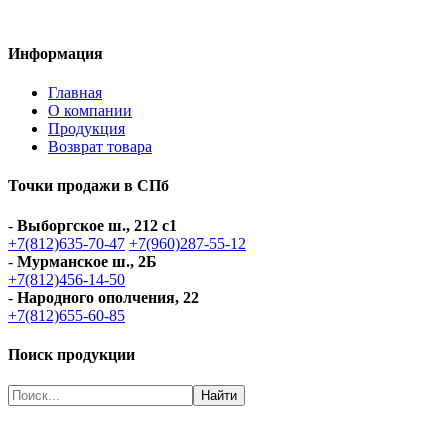
Информация
Главная
О компании
Продукция
Возврат товара
Точки продажи в СПб
-
Выборгское ш., 212 с1
+7(812)635-70-47
+7(960)287-55-12
-
Мурманское ш., 2Б
+7(812)456-14-50
-
Народного ополчения, 22
+7(812)655-60-85
Поиск продукции