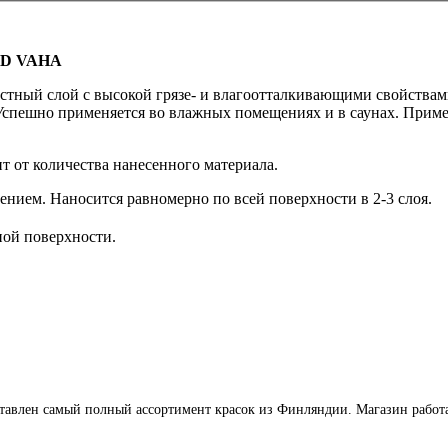
OD
VAHA
тный слой с высокой грязе- и влагоотталкивающими свойствам
Успешно применяется во влажных помещениях и в саунах. Примен
т от количества нанесенного материала.
нием. Наносится равномерно по всей поверхности в 2-3 слоя.
ной поверхности.
влен самый полный ассортимент красок из Финляндии. Магазин работает