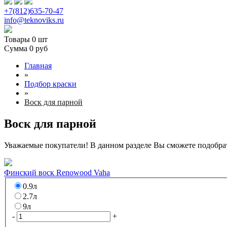
+7(812)635-70-47
info@teknoviks.ru
Товары
0 шт
Сумма
0 руб
Главная
»
Подбор краски
»
Воск для парной
Воск для парной
Уважаемые покупатели! В данном разделе Вы сможете подобрат
Финский воск Renowood Vaha
0.9л
2.7л
9л
-
+