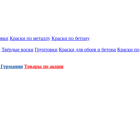
овки
Краски по металлу
Краски по бетону
а
Твёрдые воски
Грунтовки
Краски для обоев и бетона
Краски по
 Германии
Товары по акции