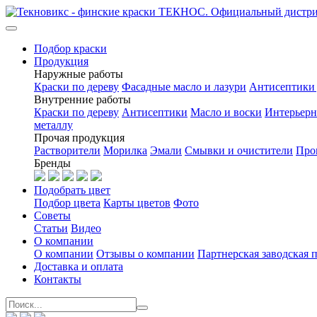
Подбор краски
Продукция
Наружные работы
Краски по дереву
Фасадные масло и лазури
Антисептики 
Внутренние работы
Краски по дереву
Антисептики
Масло и воски
Интерьерн
металлу
Прочая продукция
Растворители
Морилка
Эмали
Смывки и очистители
Про
Бренды
Подобрать цвет
Подбор цвета
Карты цветов
Фото
Советы
Статьи
Видео
О компании
О компании
Отзывы о компании
Партнерская заводская 
Доставка и оплата
Контакты