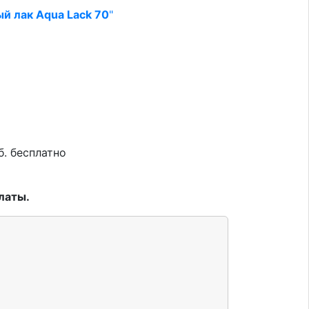
й лак Aqua Lack 70
"
б. бесплатно
латы.