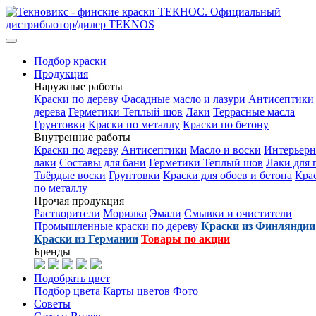
Подбор краски
Продукция
Наружные работы
Краски по дереву
Фасадные масло и лазури
Антисептики 
дерева
Герметики Теплый шов
Лаки
Террасные масла
Грунтовки
Краски по металлу
Краски по бетону
Внутренние работы
Краски по дереву
Антисептики
Масло и воски
Интерьер
лаки
Составы для бани
Герметики Теплый шов
Лаки для 
Твёрдые воски
Грунтовки
Краски для обоев и бетона
Кра
по металлу
Прочая продукция
Растворители
Морилка
Эмали
Смывки и очистители
Промышленные краски по дереву
Краски из Финляндии
Краски из Германии
Товары по акции
Бренды
Подобрать цвет
Подбор цвета
Карты цветов
Фото
Советы