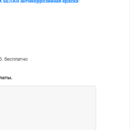
X БЕЛАЯ антикоррозийная краска
"
б. бесплатно
латы.