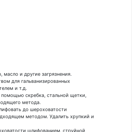
, масло и другие загрязнения.
вом для гальванизированных
елем и т.д.
с помощью скребка, стальной щетки,
ходящего метода.
лифовать до шероховатости
одходящем методом. Удалить хрупкий и
оховатости шлифованием, струйной