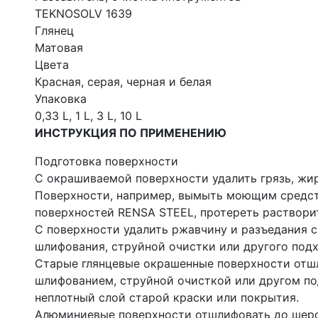
ТЕKNOSOLV 1639
Глянец
Матовая
Цвета
Красная, серая, черная и белая
Упаковка
0,33 L, 1 L, 3 L, 10 L
ИНСТРУКЦИЯ ПО ПРИМЕНЕНИЮ
Подготовка поверхности
С окрашиваемой поверхности удалить грязь, жир
Поверхности, например, вымыть моющим средст
поверхностей RENSA STEEL, протереть растворит
С поверхности удалить ржавчину и разъедания 
шлифования, струйной очистки или другого под
Старые глянцевые окрашенные поверхности отш
шлифованием, струйной очисткой или другом п
неплотный слой старой краски или покрытия.
Алюминиевые поверхности отшлифовать до шер