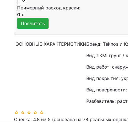
Примерный расход краски:
0
л.
ОСНОВНЫЕ ХАРАКТЕРИСТИКИ
Бренд:
Teknos и 
Вид ЛКМ:
грунт / 
Вид работ:
снаруж
Вид покрытия:
ук
Вид поверхности:
Разбавитель:
раст
☆
☆
☆
☆
☆
Оценка:
4.8
из
5
(основана на
78
реальных оценка