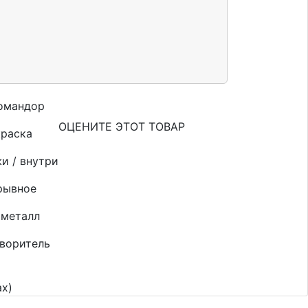
Командор
ОЦЕНИТЕ ЭТОТ ТОВАР
краска
и / внутри
рывное
металл
воритель
х)