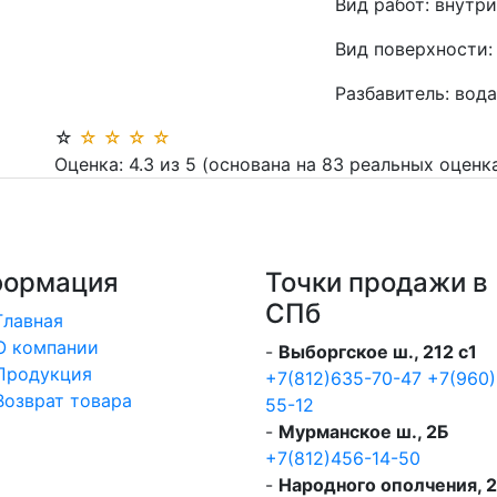
Вид работ:
внутри
Вид поверхности:
Разбавитель:
вода
☆
☆
☆
☆
☆
Оценка:
4.3
из
5
(основана на
83
реальных оценк
ормация
Точки продажи в
СПб
Главная
О компании
-
Выборгское ш., 212 с1
Продукция
+7(812)635-70-47
+7(960)
Возврат товара
55-12
-
Мурманское ш., 2Б
+7(812)456-14-50
-
Народного ополчения, 