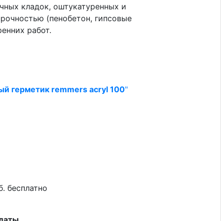
чных кладок, оштукатуренных и
прочностью (пенобетон, гипсовые
енних работ.
й герметик remmers acryl 100
"
б. бесплатно
латы.