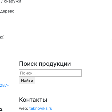
 / снаружи
дерево
ах)
Поиск продукции
287-
Контакты
web:
teknoviks.ru
22