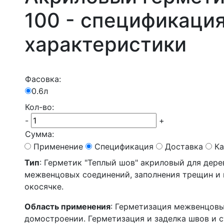
100 - спецификация
характеристики
Фасовка:
0.6л
Кол-во:
-
+
Сумма:
Применение
Спецификация
Доставка
Ка
Тип
: Герметик "Теплый шов" акриловый для дер
межвенцовых соединений, заполнения трещин и 
окосячке.
Область применения
: Герметизация межвенцовы
домостроении. Герметизация и заделка швов и 