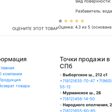
Вид поверхности:
Разбавитель:
вода
☆
☆
☆
☆
☆
Оценка:
4.3
из
5
(основана
ОЦЕНИТЕ ЭТОТ ТОВАР
ормация
Точки продажи в
СПб
Главная
О компании
-
Выборгское ш., 212 с1
Продукция
+7(812)635-70-47
+7(960)
Возврат товара
55-12
-
Мурманское ш., 2Б
+7(812)456-14-50
-
Народного ополчения, 
+7(812)655-60-85