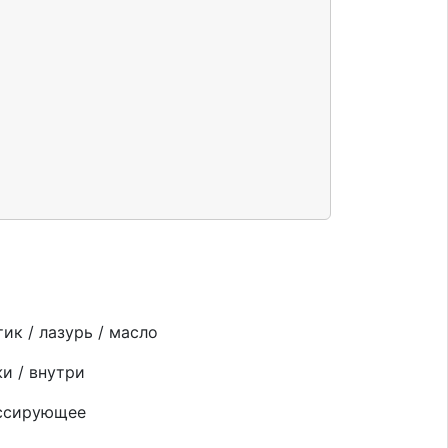
ик / лазурь / масло
и / внутри
ссирующее