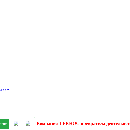
олка»
Компания ТЕКНОС прекратила деятельност
личие