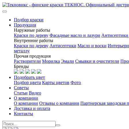
Подбор краски
Продукция
Наружные работы
Краски по дереву
Фасадные масло и лазури
Антисептики 
Внутренние работы
Краски по дереву
Антисептики
Масло и воски
Интерьерн
металлу
Прочая продукция
Растворители
Морилка
Эмали
Смывки и очистители
Про
Бренды
Подобрать цвет
Подбор цвета
Карты цветов
Фото
Советы
Статьи
Видео
О компании
О компании
Отзывы о компании
Партнерская заводская 
Доставка и оплата
Контакты