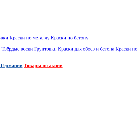
овки
Краски по металлу
Краски по бетону
а
Твёрдые воски
Грунтовки
Краски для обоев и бетона
Краски по
 Германии
Товары по акции