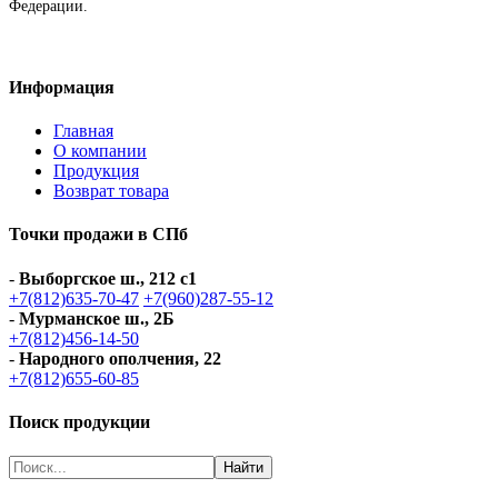
Федерации.
Информация
Главная
О компании
Продукция
Возврат товара
Точки продажи в СПб
-
Выборгское ш., 212 с1
+7(812)635-70-47
+7(960)287-55-12
-
Мурманское ш., 2Б
+7(812)456-14-50
-
Народного ополчения, 22
+7(812)655-60-85
Поиск продукции