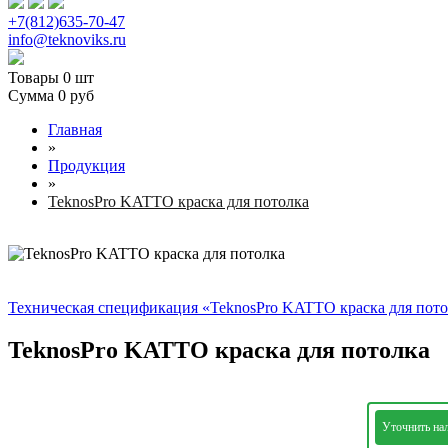
+7(812)635-70-47
info@teknoviks.ru
Товары
0 шт
Сумма
0 руб
Главная
»
Продукция
»
TeknosPro KATTO краска для потолка
Техническая спецификация «TeknosPro KATTO краска для пот
TeknosPro KATTO краска для потолка
Уточнить на