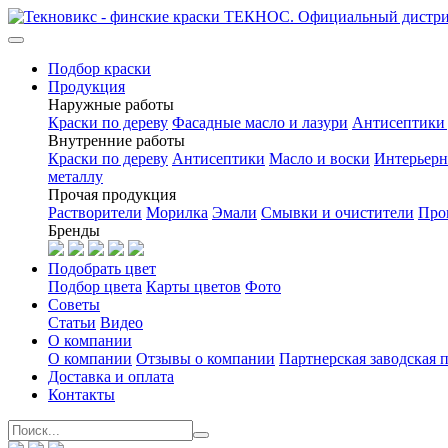
Подбор краски
Продукция
Наружные работы
Краски по дереву
Фасадные масло и лазури
Антисептики 
Внутренние работы
Краски по дереву
Антисептики
Масло и воски
Интерьерн
металлу
Прочая продукция
Растворители
Морилка
Эмали
Смывки и очистители
Про
Бренды
Подобрать цвет
Подбор цвета
Карты цветов
Фото
Советы
Статьи
Видео
О компании
О компании
Отзывы о компании
Партнерская заводская 
Доставка и оплата
Контакты