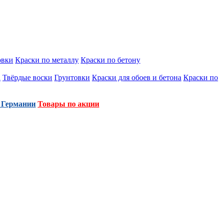
овки
Краски по металлу
Краски по бетону
а
Твёрдые воски
Грунтовки
Краски для обоев и бетона
Краски по
 Германии
Товары по акции