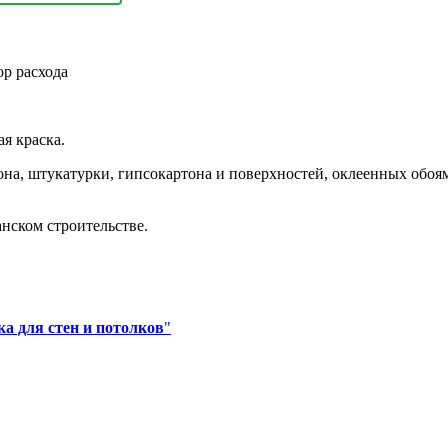
ор расхода
я краска.
тона, штукатурки, гипсокартона и поверхностей, оклеенных обоям
нском строительстве.
а для стен и потолков
"