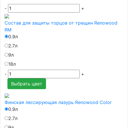
-
+
Состав для защиты торцов от трещин Renowood
RM
0.9л
2.7л
9л
18л
-
+
Выбрать цвет
Финская лессирующая лазурь Renowood Color
0.9л
2.7л
9л