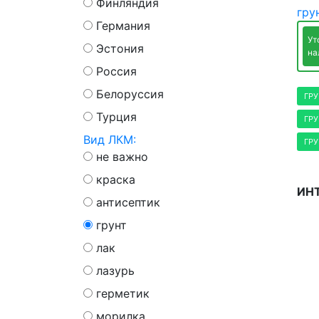
Финляндия
гру
Германия
Ут
Эстония
на
Россия
Белоруссия
ГРУ
Турция
ГРУ
Вид ЛКМ:
ГРУ
не важно
краска
ИНТ
антисептик
грунт
лак
лазурь
герметик
морилка