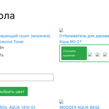
ола
ирующий грунт (морилка)
Отбеливатель для дерев
owood Toner
Aqua RG-27
9л
Уточнить
7л
наличие
л
Выбрать цвет
NOL AQUA 1410-01
WOODEX AQUA BASE