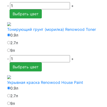
-
+
Выбрать цвет
Тонирующий грунт (морилка) Renowood Toner
0.9л
2.7л
9л
-
+
Выбрать цвет
Укрывная краска Renowood House Paint
0.9л
2.7л
9л