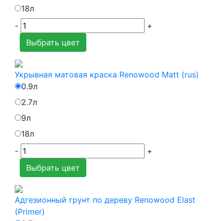
18л
-
+
Выбрать цвет
Укрывная матовая краска Renowood Matt (rus)
0.9л
2.7л
9л
18л
-
+
Выбрать цвет
Адгезионный грунт по дереву Renowood Elast
(Primer)