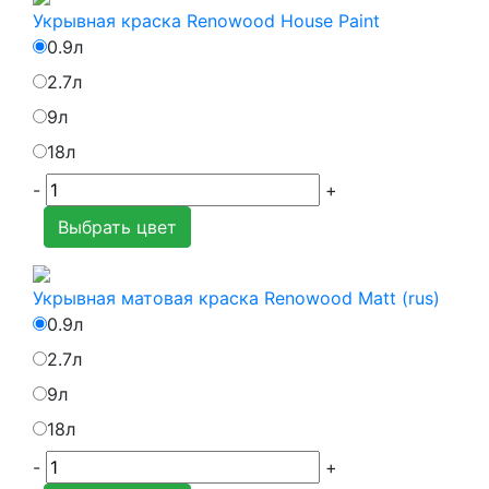
Укрывная краска Renowood House Paint
0.9л
2.7л
9л
18л
-
+
Выбрать цвет
Укрывная матовая краска Renowood Matt (rus)
0.9л
2.7л
9л
18л
-
+