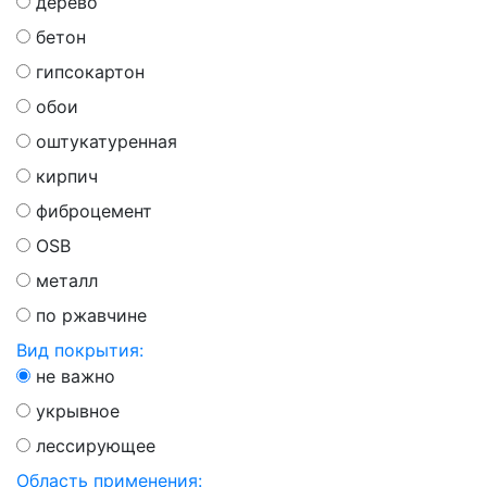
дерево
бетон
гипсокартон
обои
оштукатуренная
кирпич
фиброцемент
OSB
металл
по ржавчине
Вид покрытия:
не важно
укрывное
лессирующее
Область применения: