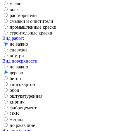
масло
воск
растворители
смывки и очистители
промышленные краски
строительные краски
Вид работ:
не важно
снаружи
внутри
Вид поверхности:
не важно
дерево
бетон
гипсокартон
обои
оштукатуренная
кирпич
фиброцемент
OSB
металл
по ржавчине
Вид покрытия: