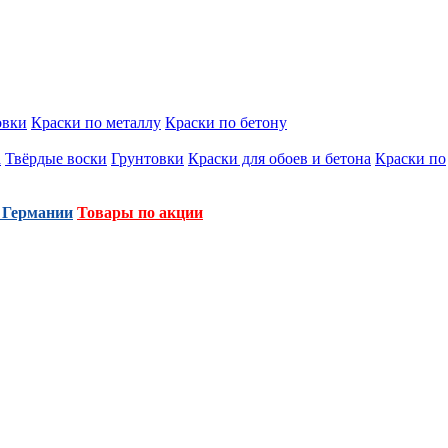
овки
Краски по металлу
Краски по бетону
а
Твёрдые воски
Грунтовки
Краски для обоев и бетона
Краски по
 Германии
Товары по акции