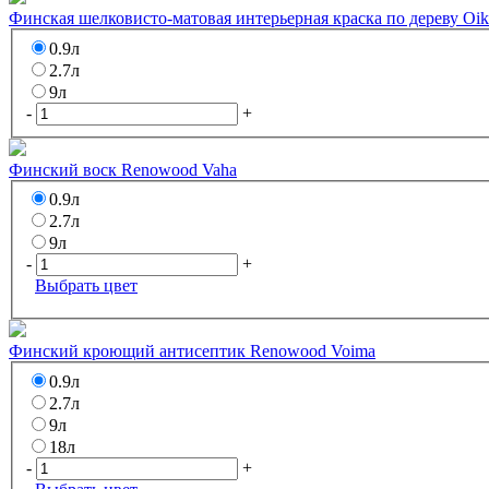
Финская шелковисто-матовая интерьерная краска по дереву Oik
0.9л
2.7л
9л
-
+
Финский воск Renowood Vaha
0.9л
2.7л
9л
-
+
Выбрать цвет
Финский кроющий антисептик Renowood Voima
0.9л
2.7л
9л
18л
-
+