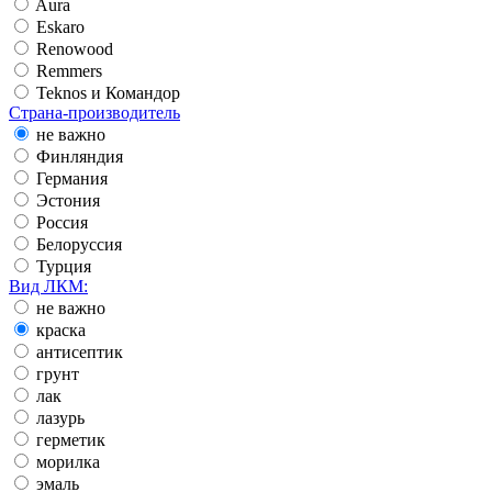
Aura
Eskaro
Renowood
Remmers
Teknos и Командор
Страна-производитель
не важно
Финляндия
Германия
Эстония
Россия
Белоруссия
Турция
Вид ЛКМ:
не важно
краска
антисептик
грунт
лак
лазурь
герметик
морилка
эмаль