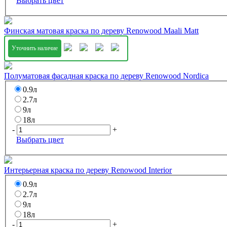
Выбрать цвет
Финская матовая краска по дереву Renowood Maali Matt
Уточнить наличие
Полуматовая фасадная краска по дереву Renowood Nordica
0.9л
2.7л
9л
18л
-
+
Выбрать цвет
Интерьерная краска по дереву Renowood Interior
0.9л
2.7л
9л
18л
-
+