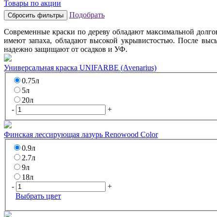
Товары по акции
Подобрать
Современные краски по дереву обладают максимальной долгов
имеют запаха, обладают высокой укрывистостью. После высы
надежно защищают от осадков и УФ.
Универсальная краска UNIFARBE (Avenarius)
0.75л
5л
20л
-
+
Финская лессирующая лазурь Renowood Color
0.9л
2.7л
9л
18л
-
+
Выбрать цвет