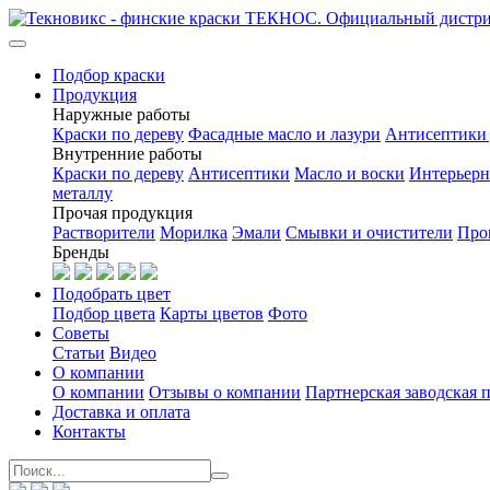
Подбор краски
Продукция
Наружные работы
Краски по дереву
Фасадные масло и лазури
Антисептики 
Внутренние работы
Краски по дереву
Антисептики
Масло и воски
Интерьерн
металлу
Прочая продукция
Растворители
Морилка
Эмали
Смывки и очистители
Про
Бренды
Подобрать цвет
Подбор цвета
Карты цветов
Фото
Советы
Статьи
Видео
О компании
О компании
Отзывы о компании
Партнерская заводская 
Доставка и оплата
Контакты