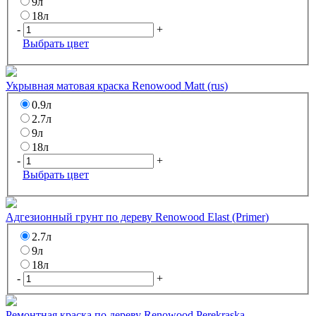
9л
18л
-
+
Выбрать цвет
Укрывная матовая краска Renowood Matt (rus)
0.9л
2.7л
9л
18л
-
+
Выбрать цвет
Адгезионный грунт по дереву Renowood Elast (Primer)
2.7л
9л
18л
-
+
Ремонтная краска по дереву Renowood Perekraska