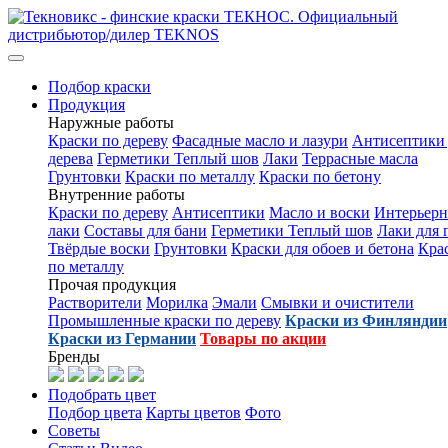
Подбор краски
Продукция
Наружные работы
Краски по дереву
Фасадные масло и лазури
Антисептики 
дерева
Герметики Теплый шов
Лаки
Террасные масла
Грунтовки
Краски по металлу
Краски по бетону
Внутренние работы
Краски по дереву
Антисептики
Масло и воски
Интерьер
лаки
Составы для бани
Герметики Теплый шов
Лаки для 
Твёрдые воски
Грунтовки
Краски для обоев и бетона
Кра
по металлу
Прочая продукция
Растворители
Морилка
Эмали
Смывки и очистители
Промышленные краски по дереву
Краски из Финляндии
Краски из Германии
Товары по акции
Бренды
Подобрать цвет
Подбор цвета
Карты цветов
Фото
Советы