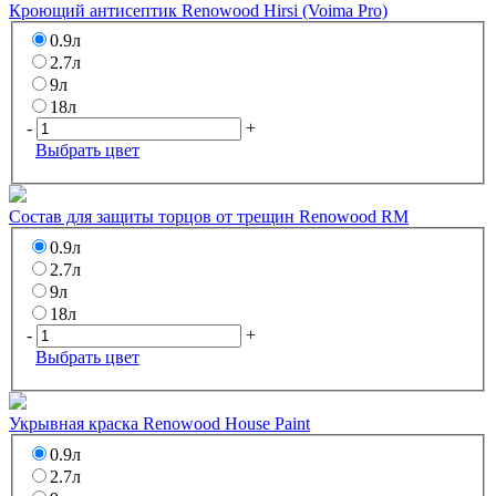
Кроющий антисептик Renowood Hirsi (Voima Pro)
0.9л
2.7л
9л
18л
-
+
Выбрать цвет
Состав для защиты торцов от трещин Renowood RM
0.9л
2.7л
9л
18л
-
+
Выбрать цвет
Укрывная краска Renowood House Paint
0.9л
2.7л