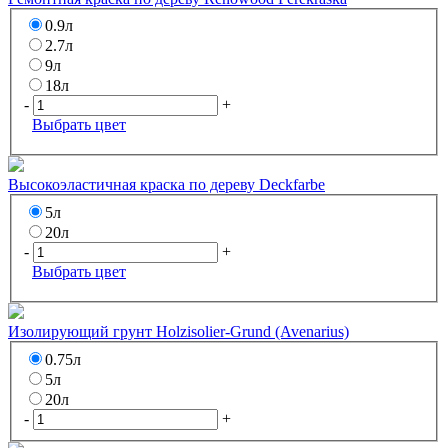
0.9л
2.7л
9л
18л
-
+
Выбрать цвет
Высокоэластичная краска по дереву Deckfarbe
5л
20л
-
+
Выбрать цвет
Изолирующий грунт Holzisolier-Grund (Avenarius)
0.75л
5л
20л
-
+