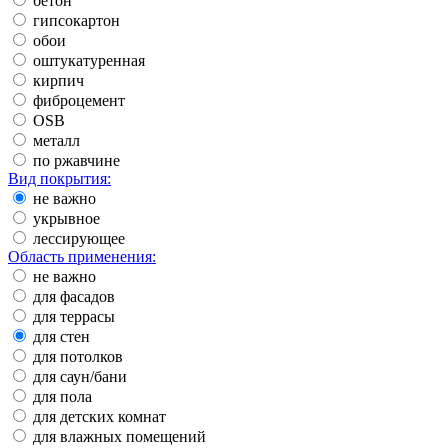
бетон
гипсокартон
обои
оштукатуренная
кирпич
фиброцемент
OSB
металл
по ржавчине
Вид покрытия:
не важно
укрывное
лессирующее
Область применения:
не важно
для фасадов
для террасы
для стен
для потолков
для саун/бани
для пола
для детских комнат
для влажных помещений