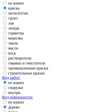
не важно
краска
антисептик
грунт
лак
лазурь
герметик
морилка
эмаль
масло
воск
растворители
смывки и очистители
промышленные краски
строительные краски
Вид работ:
не важно
снаружи
внутри
Вид поверхности:
не важно
дерево