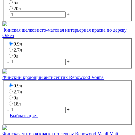
5л
20л
-
+
Финская шелковисто-матовая интерьерная краска по дереву
Oikea
0.9л
2.7л
9л
-
+
Финский кроющий антисептик Renowood Voima
0.9л
2.7л
9л
18л
-
+
Выбрать цвет
Финская матовая краска по дереву Renowood Maali Matt