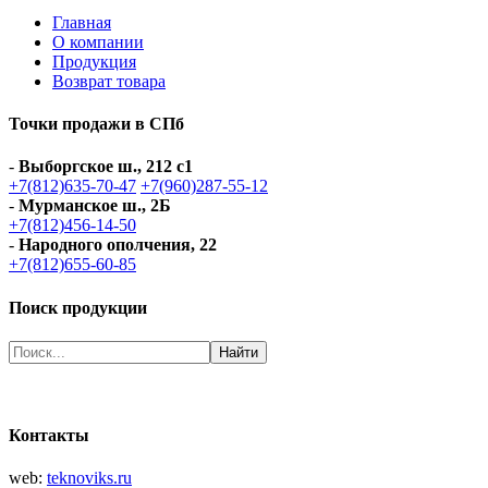
Главная
О компании
Продукция
Возврат товара
Точки продажи в СПб
-
Выборгское ш., 212 с1
+7(812)635-70-47
+7(960)287-55-12
-
Мурманское ш., 2Б
+7(812)456-14-50
-
Народного ополчения, 22
+7(812)655-60-85
Поиск продукции
Контакты
web:
teknoviks.ru