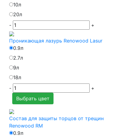
10л
20л
-
+
Проникающая лазурь Renowood Lasur
0.9л
2.7л
9л
18л
-
+
Выбрать цвет
Состав для защиты торцов от трещин
Renowood RM
0.9л