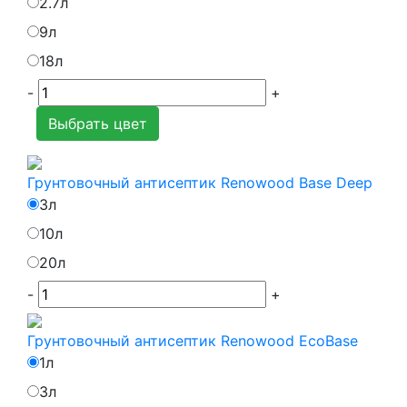
2.7л
9л
18л
-
+
Выбрать цвет
Грунтовочный антисептик Renowood Base Deep
3л
10л
20л
-
+
Грунтовочный антисептик Renowood EcoBase
1л
3л