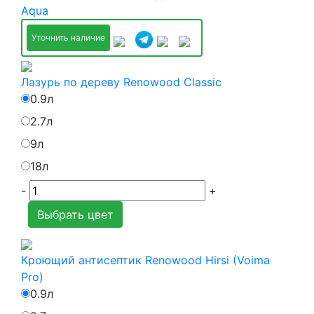
Aqua
Уточнить наличие
Лазурь по дереву Renowood Classic
0.9л
2.7л
9л
18л
-
+
Выбрать цвет
Кроющий антисептик Renowood Hirsi (Voima
Pro)
0.9л