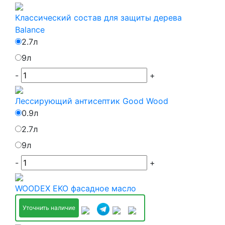
Классический состав для защиты дерева
Balance
2.7л
9л
-
+
Лессирующий антисептик Good Wood
0.9л
2.7л
9л
-
+
WOODEX EKO фасадное масло
Уточнить наличие