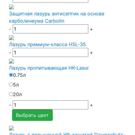
Защитная лазурь антисептик на основе
карболинеума Carbolin
-
+
Лазурь премиум-класса HSL-35
-
+
Лазурь пропитывающая HK-Lasur
0.75л
5л
20л
-
+
Выбрать цвет
Лазурь с повышенной УФ-защитой Dauerschutz-