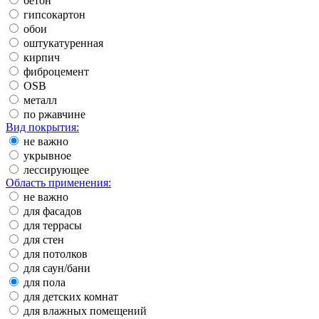
бетон
гипсокартон
обои
оштукатуренная
кирпич
фиброцемент
OSB
металл
по ржавчине
Вид покрытия:
не важно
укрывное
лессирующее
Область применения:
не важно
для фасадов
для террасы
для стен
для потолков
для саун/бани
для пола
для детских комнат
для влажных помещений