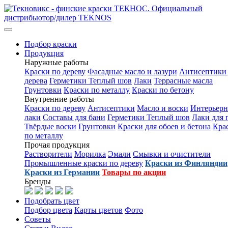
Подбор краски
Продукция
Наружные работы
Краски по дереву
Фасадные масло и лазури
Антисептики 
дерева
Герметики Теплый шов
Лаки
Террасные масла
Грунтовки
Краски по металлу
Краски по бетону
Внутренние работы
Краски по дереву
Антисептики
Масло и воски
Интерьер
лаки
Составы для бани
Герметики Теплый шов
Лаки для 
Твёрдые воски
Грунтовки
Краски для обоев и бетона
Кра
по металлу
Прочая продукция
Растворители
Морилка
Эмали
Смывки и очистители
Промышленные краски по дереву
Краски из Финляндии
Краски из Германии
Товары по акции
Бренды
Подобрать цвет
Подбор цвета
Карты цветов
Фото
Советы