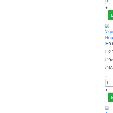
+
Укр
Hou
0.
2.
9
18
-
+