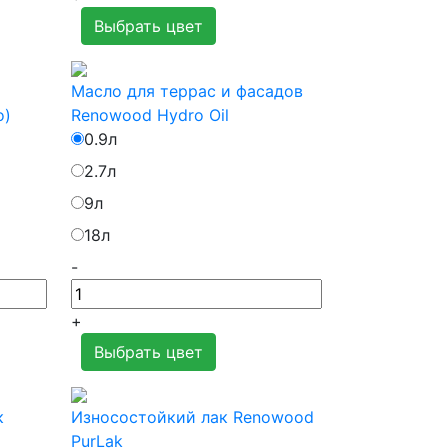
Выбрать цвет
Масло для террас и фасадов
o)
Renowood Hydro Oil
0.9л
2.7л
9л
18л
-
+
Выбрать цвет
к
Износостойкий лак Renowood
PurLak