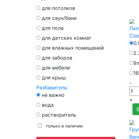
для потолков
для саун/бани
для пола
Лаз
Clas
для детских комнат
0.
для влажных помещений
2.
для заборов
9
для мебели
18
для крыш
-
Разбавитель:
не важно
+
вода
растворитель
только в наличии
Гру
Ren