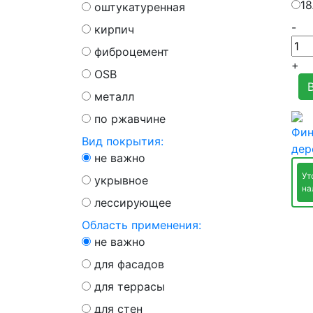
18
оштукатуренная
-
кирпич
фиброцемент
+
OSB
металл
по ржавчине
Фин
Вид покрытия:
дер
не важно
Ут
укрывное
на
лессирующее
Область применения:
не важно
для фасадов
для террасы
для стен