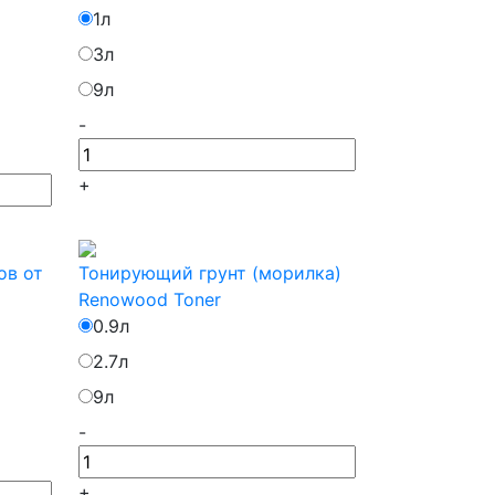
1л
3л
9л
-
+
ов от
Тонирующий грунт (морилка)
Renowood Toner
0.9л
2.7л
9л
-
+