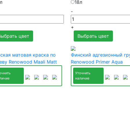
л
18л
-
+
Выбрать цвет
Выбрать цвет
ская матовая краска по
Финский адгезионный гр
еву Renowood Maali Matt
Renowood Primer Aqua
очнить
Уточнить
личие
наличие