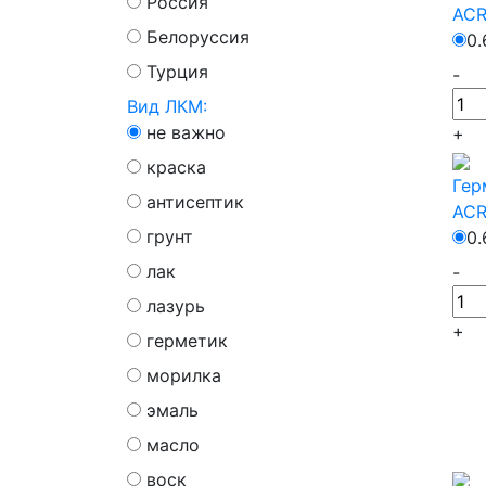
Россия
ACR
Белоруссия
0.
Турция
-
Вид ЛКМ:
не важно
+
краска
Гер
антисептик
ACR
грунт
0.
лак
-
лазурь
+
герметик
морилка
эмаль
масло
воск