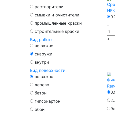
Сре
растворители
HF-
смывки и очистители
0.
промышленные краски
-
строительные краски
+
Вид работ:
не важно
снаружи
внутри
Вид поверхности:
не важно
Фин
дерево
Ren
0.
бетон
2.
гипсокартон
9
обои