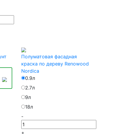
унт
Полуматовая фасадная
краска по дереву Renowood
Nordica
0.9л
2.7л
9л
18л
-
+