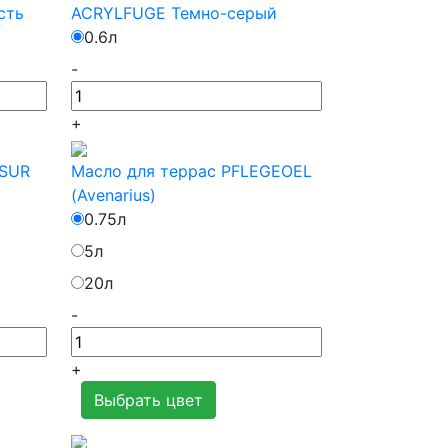
сть
ACRYLFUGE Темно-серый
0.6л
-
+
ASUR
Масло для террас PFLEGEOEL
(Avenarius)
0.75л
5л
20л
-
+
Выбрать цвет