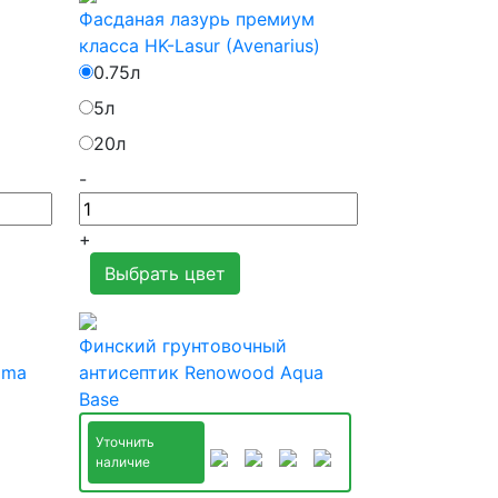
Фасданая лазурь премиум
класса HK-Lasur (Avenarius)
0.75л
5л
20л
-
+
Выбрать цвет
Финский грунтовочный
ima
антисептик Renowood Aqua
Base
Уточнить
наличие