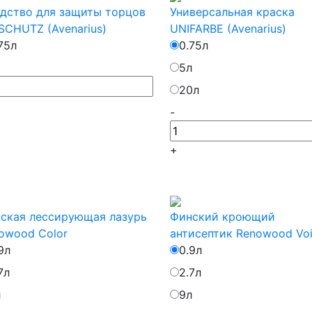
дство для защиты торцов
Универсальная краска
SCHUTZ (Avenarius)
UNIFARBE (Avenarius)
75л
0.75л
5л
20л
-
+
ская лессирующая лазурь
Финский кроющий
owood Color
антисептик Renowood Vo
9л
0.9л
7л
2.7л
л
9л