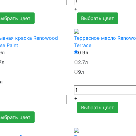
+
Выбрать цвет
Выбрать цвет
ывная краска Renowood
Террасное маcло Renow
se Paint
Terrace
9л
0.9л
7л
2.7л
л
9л
л
-
+
Выбрать цвет
Выбрать цвет