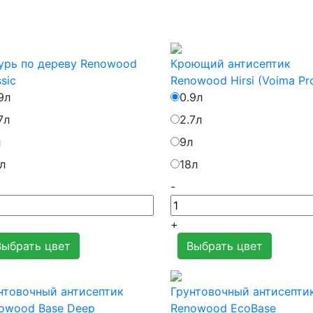
урь по дереву Renowood
Кроющий антисептик
sic
Renowood Hirsi (Voima Pr
9л
0.9л
7л
2.7л
л
9л
л
18л
-
+
Выбрать цвет
Выбрать цвет
нтовочный антисептик
Грунтовочный антисепти
owood Base Deep
Renowood EcoBase