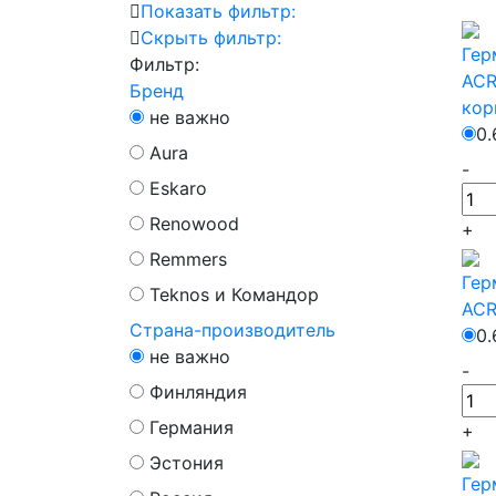
Показать фильтр:
Скрыть фильтр:
Гер
Фильтр:
ACR
Бренд
кор
не важно
0.
Aura
-
Eskaro
Renowood
+
Remmers
Гер
Teknos и Командор
ACR
Страна-производитель
0.
не важно
-
Финляндия
Германия
+
Эстония
Гер