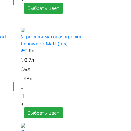
Выбрать цвет
ood
Укрывная матовая краска
Renowood Matt (rus)
0.9л
2.7л
9л
18л
-
+
Выбрать цвет