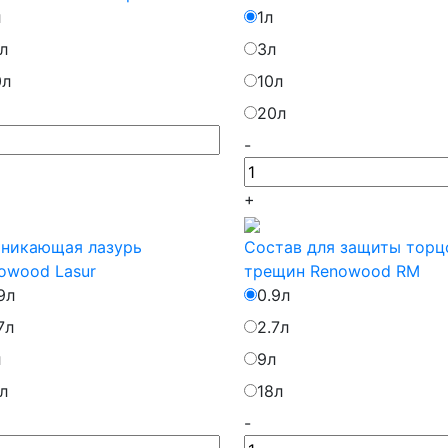
л
1л
л
3л
0л
10л
20л
-
+
никающая лазурь
Состав для защиты торц
owood Lasur
трещин Renowood RM
9л
0.9л
7л
2.7л
л
9л
л
18л
-