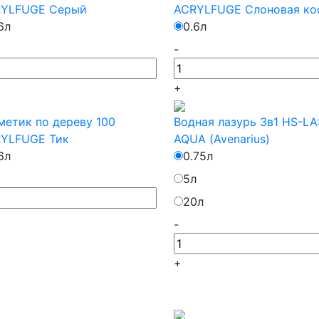
YLFUGE Серый
ACRYLFUGE Слоновая ко
6л
0.6л
-
+
метик по дереву 100
Водная лазурь 3в1 HS-L
YLFUGE Тик
AQUA (Avenarius)
6л
0.75л
5л
20л
-
+